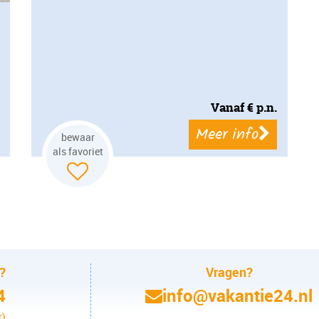
Vanaf
€
p.n.
Meer info
bewaar
als favoriet
n?
Vragen?
4
info@vakantie24.nl
r)