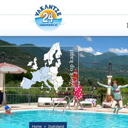
Zoek op kaart
>
Home
Duitsland