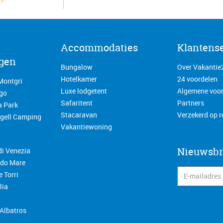
Accommodaties
Klantens
gen
Bungalow
Over Vakantie
Hotelkamer
24 voordelen
Montgri
Luxe lodgetent
Algemene voo
go
Safaritent
Partners
a Park
Stacaravan
Verzekerd op r
ugell Camping
Vakantiewoning
Nieuwsbr
i Venezia
ido Mare
 Torri
lia
Albatros