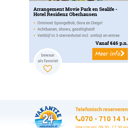
Arrangement Movie Park en Sealife -
Hotel Residenz Oberhausen
Ontmoet SpongeBob, Dora en Diego!
•
Achtbanen, shows, gezelligheid!
•
Verblijf in 3-sterrenhotel incl. ontbijt en entree
•
Vanaf
€
46
p.n.
Meer info
bewaar
als favoriet
Telefonisch reservere
070 - 710 14 1
(ma t/m vrij: 09:30 - 17:30 uu