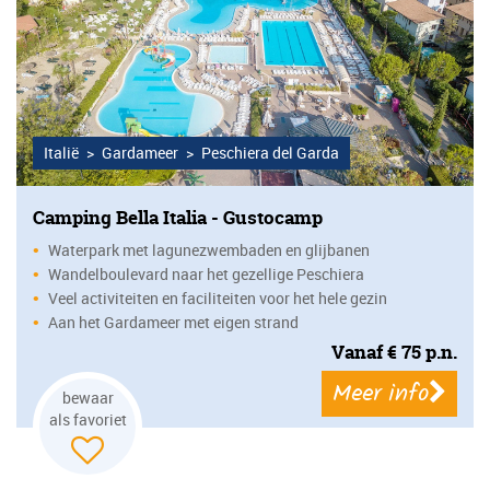
Italië
>
Gardameer
>
Peschiera del Garda
Camping Bella Italia - Gustocamp
Waterpark met lagunezwembaden en glijbanen
•
Wandelboulevard naar het gezellige Peschiera
•
Veel activiteiten en faciliteiten voor het hele gezin
•
Aan het Gardameer met eigen strand
•
Vanaf
€
75
p.n.
Meer info
bewaar
als favoriet