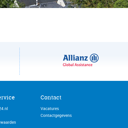
ervice
Contact
24.nl
Vacatures
Contactgegevens
rwaarden